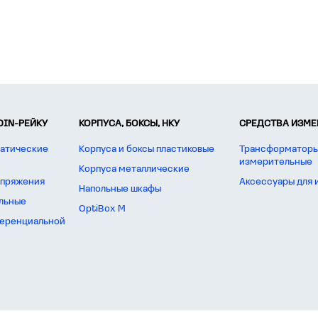
DIN-РЕЙКУ
КОРПУСА, БОКСЫ, НКУ
СРЕДСТВА ИЗМЕР
атические
Корпуса и боксы пластиковые
Трансформаторы
измерительные
Корпуса металлические
апряжения
Аксессуары для
Напольные шкафы
льные
OptiBox M
еренциальной