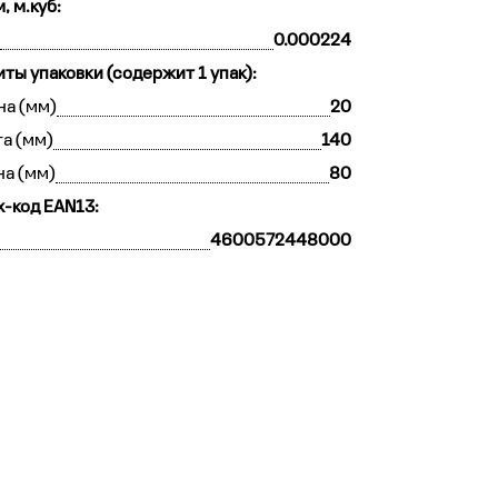
, м.куб:
0.000224
иты упаковки (содержит 1 упак):
а (мм)
20
а (мм)
140
на (мм)
80
-код EAN13:
4600572448000