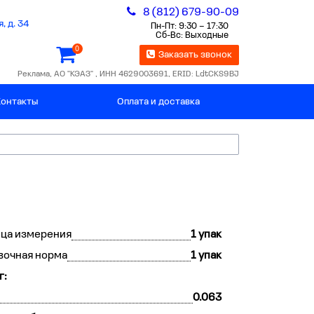
8 (812) 679-90-09
, д. 34
Пн-Пт: 9:30 – 17:30
Сб-Вс: Выходные
0
Заказать звонок
Реклама, АО "КЭАЗ" , ИНН 4629003691, ERID: LdtCKS9BJ
Контакты
Оплата и доставка
ца измерения
1 упак
вочная норма
1 упак
г:
0.063