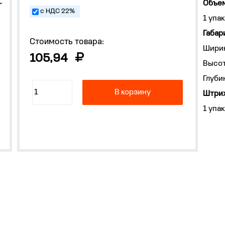
Объем
с НДС 22%
1 упак
Габар
Стоимость товара:
Ширин
105,94
Высот
Глуби
В корзину
Штрих
1 упак