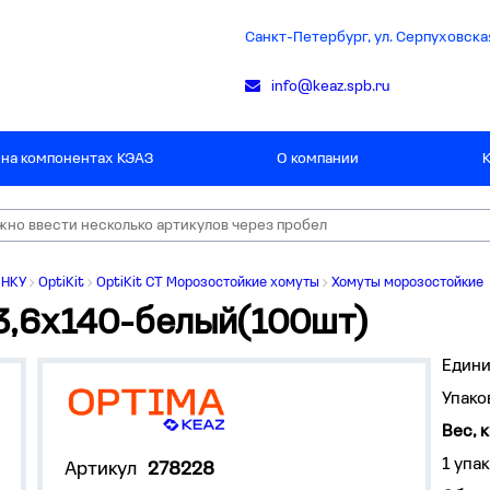
Санкт-Петербург, ул. Серпуховская
info@keaz.spb.ru
 на компонентах КЭАЗ
О компании
 НКУ
OptiKit
OptiKit CT Морозостойкие хомуты
Хомуты морозостойкие
-3,6х140-белый(100шт)
Едини
Упако
Вес, к
1 упак
Артикул
278228