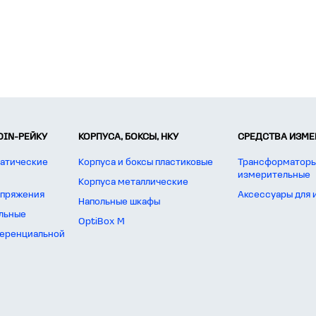
DIN-РЕЙКУ
КОРПУСА, БОКСЫ, НКУ
СРЕДСТВА ИЗМЕР
атические
Корпуса и боксы пластиковые
Трансформаторы
измерительные
Корпуса металлические
апряжения
Аксессуары для
Напольные шкафы
льные
OptiBox M
еренциальной