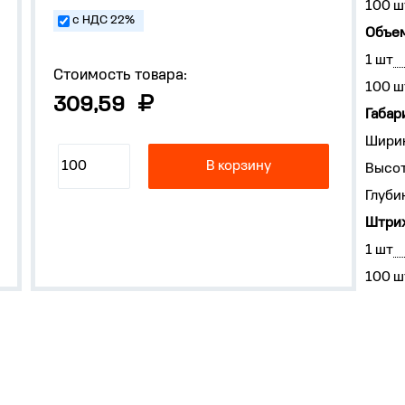
100 ш
с НДС 22%
Объем
1 шт
Стоимость товара:
100 ш
309,59
Габар
Ширин
В корзину
Высот
Глуби
Штрих
1 шт
100 ш