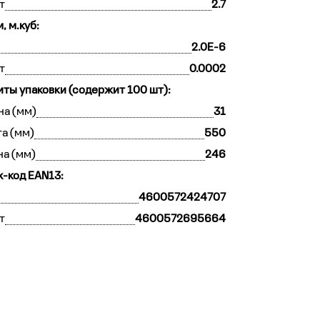
т
2.7
, м.куб:
2.0E-6
т
0.0002
иты упаковки (содержит 100 шт):
а (мм)
31
а (мм)
550
на (мм)
246
-код EAN13:
4600572424707
т
4600572695664