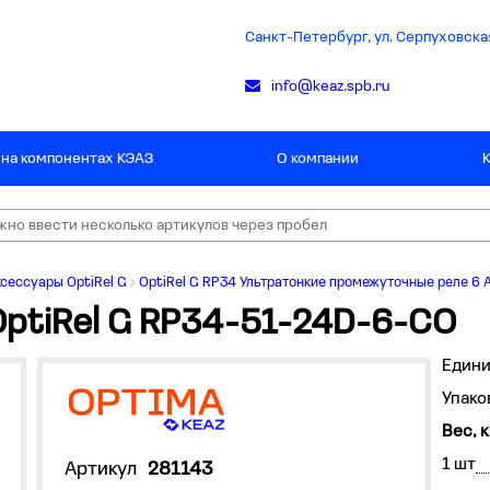
Санкт-Петербург, ул. Серпуховская
info@keaz.spb.ru
 на компонентах КЭАЗ
О компании
сессуары OptiRel G
OptiRel G RP34 Ультратонкие промежуточные реле 6 
ptiRel G RP34-51-24D-6-CO
Едини
Упако
Вес, к
1 шт
Артикул
281143