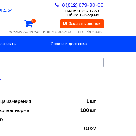
8 (812) 679-90-09
, д. 34
Пн-Пт: 9:30 – 17:30
Сб-Вс: Выходные
0
Заказать звонок
Реклама, АО "КЭАЗ" , ИНН 4629003691, ERID: LdtCKS9BJ
Контакты
Оплата и доставка
А
ца измерения
1 шт
вочная норма
100 шт
г:
0.027