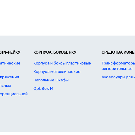
DIN-РЕЙКУ
КОРПУСА, БОКСЫ, НКУ
СРЕДСТВА ИЗМЕР
атические
Корпуса и боксы пластиковые
Трансформаторы
измерительные
Корпуса металлические
апряжения
Аксессуары для
Напольные шкафы
льные
OptiBox M
еренциальной