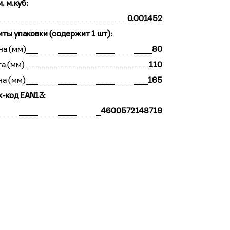
, м.куб:
0.001452
иты упаковки (содержит 1 шт):
а (мм)
80
а (мм)
110
на (мм)
165
-код EAN13:
4600572148719