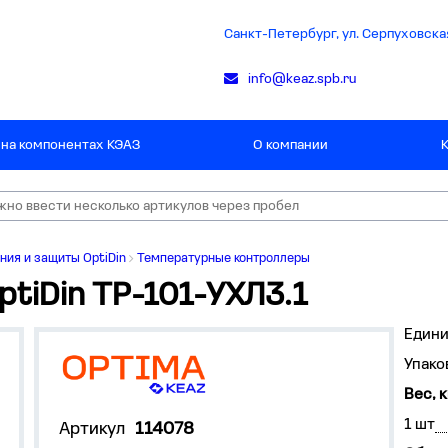
Санкт-Петербург, ул. Серпуховская
info@keaz.spb.ru
 на компонентах КЭАЗ
О компании
ния и защиты OptiDin
Температурные контроллеры
tiDin ТР-101-УХЛ3.1
Едини
Упако
Вес, к
1 шт
Артикул
114078