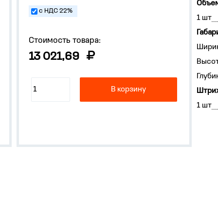
Объем
с НДС 22%
1 шт
Габар
Стоимость товара:
Ширин
13 021,69
Высот
Глуби
В корзину
Штрих
1 шт