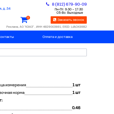
8 (812) 679-90-09
, д. 34
Пн-Пт: 9:30 – 17:30
Сб-Вс: Выходные
0
Заказать звонок
Реклама, АО "КЭАЗ" , ИНН 4629003691, ERID: LdtCKS9BJ
Контакты
Оплата и доставка
ца измерения
1 шт
вочная норма
1 шт
г:
0.46