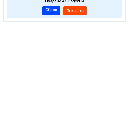
Найдено 45 изделий
Сброс
Показать
Информация
Устройства на DIN-рейку
Корпуса, боксы, НКУ
Средства измерения и учета