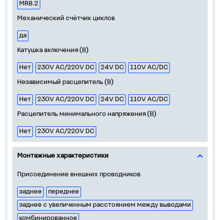
MR8.2
Механический счётчик циклов
да
Катушка включения (В)
Нет
230V AC/220V DC
24V DC
110V AC/DC
Независимый расцепитель (В)
Нет
230V АС/220V DC
24V DC
110V АС/DC
Расцепитель минимального напряжения (В)
Нет
230V AC/220V DC
Монтажные характеристики
Присоединение внешних проводников
заднее
переднее
заднее с увеличенным расстоянием между выводами
комбинированное