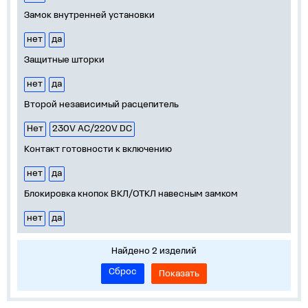
Замок внутренней установки
нет
да
Защитные шторки
нет
да
Второй независимый расцепитель
Нет
230V АС/220V DC
Контакт готовности к включению
нет
да
Блокировка кнопок ВКЛ/ОТКЛ навесным замком
нет
да
Найдено 2 изделий
Сброс
Показать