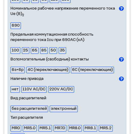
Номинальное рабочее напряжение переменного тока
Ue (В)
2
690
Предельная коммутационная способность
переменного тока Icu при 690AC (кА)
100
25
65
85
50
35
Вспомогательные (свободные) контакты
6з+6р
4С (переключающие)
6С (переключающие)
Наличие привода
нет
110V AC/DC
220V AC/DC
Вид расцепителей
без расцепителей
электронный
Тип расцепителя
MR0
MR5.0
MR5.1
MR7.0
MR8.0
MR8.1
MR5.2