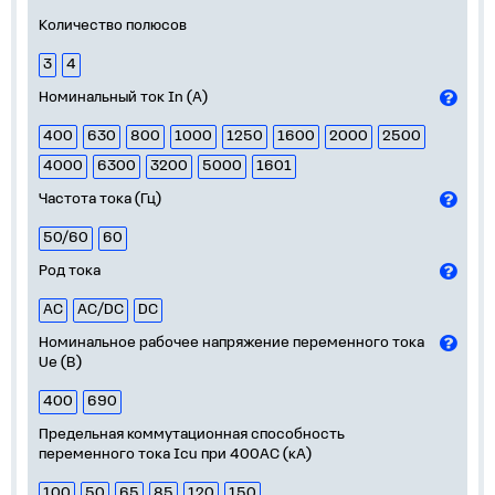
Количество полюсов
3
4
Номинальный ток In (А)
400
630
800
1000
1250
1600
2000
2500
4000
6300
3200
5000
1601
Частота тока (Гц)
50/60
60
Род тока
AC
AC/DC
DC
Номинальное рабочее напряжение переменного тока
Ue (В)
400
690
Предельная коммутационная способность
переменного тока Icu при 400АС (кА)
100
50
65
85
120
150