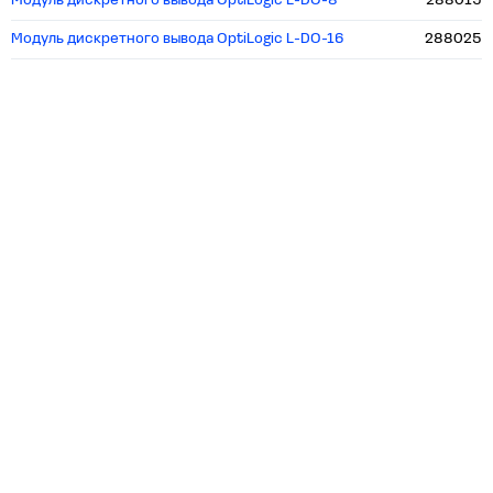
Модуль дискретного вывода OptiLogic L-DO-8
288019
Модуль дискретного вывода OptiLogic L-DO-16
288025