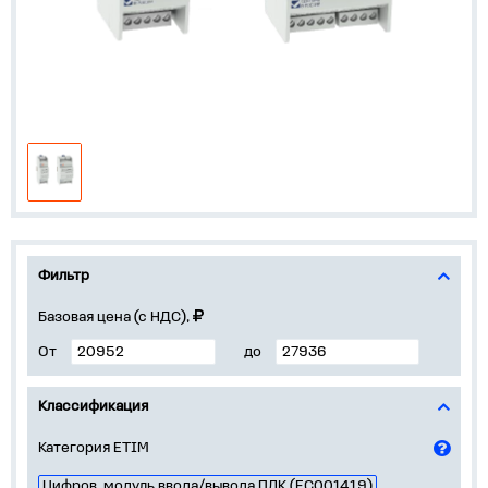
Фильтр
Базовая цена (с НДС),
От
до
Классификация
Категория ETIM
Цифров. модуль ввода/вывода ПЛК (EC001419)