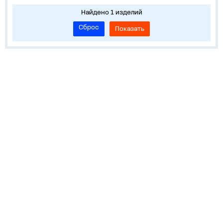
Найдено 1 изделий
Сброс
Показать
Информация
Устройства на DIN-рейку
Корпуса, боксы, НКУ
Средства измерения и учета