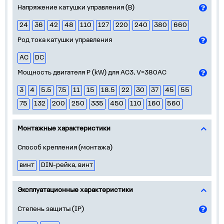
Напряжение катушки управления (В)
24
36
42
48
110
127
220
240
380
660
Род тока катушки управления
AC
DC
Мощность двигателя Р (kW) для AC3, V=380AC
3
4
5.5
7.5
11
15
18.5
22
30
37
45
55
75
132
200
250
335
450
110
160
560
Монтажные характеристики
Способ крепления (монтажа)
винт
DIN-рейка, винт
Эксплуатационные характеристики
Степень защиты (IP)