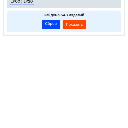
IP00
IP20
Найдено 348 изделий
Сброс
Показать
Информация
Устройства на DIN-рейку
Корпуса, боксы, НКУ
Средства измерения и учета