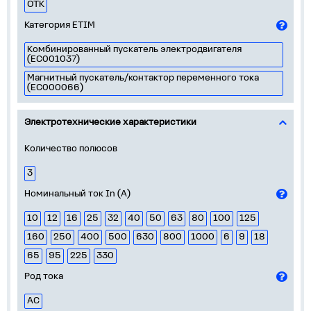
ОТК
Категория ETIM
Комбинированный пускатель электродвигателя
(EC001037)
Магнитный пускатель/контактор переменного тока
(EC000066)
Электротехнические характеристики
Количество полюсов
3
Номинальный ток In (А)
10
12
16
25
32
40
50
63
80
100
125
160
250
400
500
630
800
1000
6
9
18
65
95
225
330
Род тока
AC