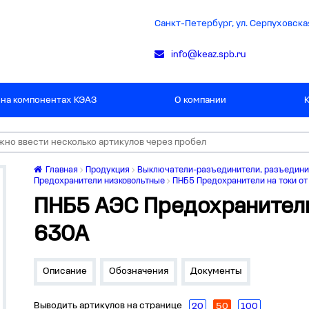
Санкт-Петербург, ул. Серпуховская
info@keaz.spb.ru
 на компонентах КЭАЗ
О компании
Главная
Продукция
Выключатели-разъединители, разъедини
Предохранители низковольтные
ПНБ5 Предохранители на токи от
ПНБ5 АЭС Предохранители 
630А
Описание
Обозначения
Документы
Выводить артикулов на странице
20
50
100