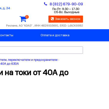
8 (812) 679-90-09
, д. 34
Пн-Пт: 9:30 – 17:30
Сб-Вс: Выходные
0
Заказать звонок
Реклама, АО "КЭАЗ" , ИНН 4629003691, ERID: LdtCKS9BJ
Контакты
Оплата и доставка
тели, переключатели и предохранители
 40А до 630А
на токи от 40А до