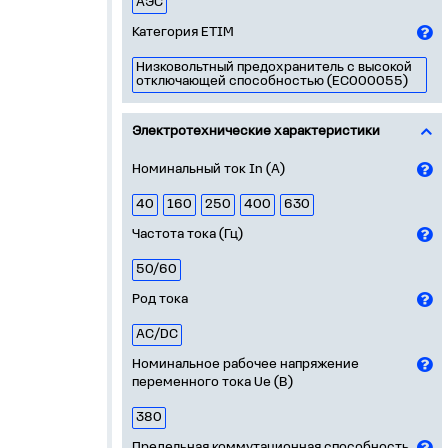
АЭС
Категория ETIM
Низковольтный предохранитель с высокой
отключающей способностью (EC000055)
Электротехнические характеристики
Номинальный ток In (А)
40
160
250
400
630
Частота тока (Гц)
50/60
Род тока
AC/DC
Номинальное рабочее напряжение
переменного тока Ue (В)
380
Предельная коммутационная способность