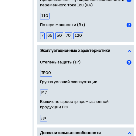
переменного тока Icu (кА)
110
Потери мощности (Вт)
7
35
50
70
120
Эксплуатационные характеристики
Степень защиты (IP)
IP00
Группа условий эксплуатации
М7
Включено в реестр промышленной
продукции РФ
да
Дополнительные особенности