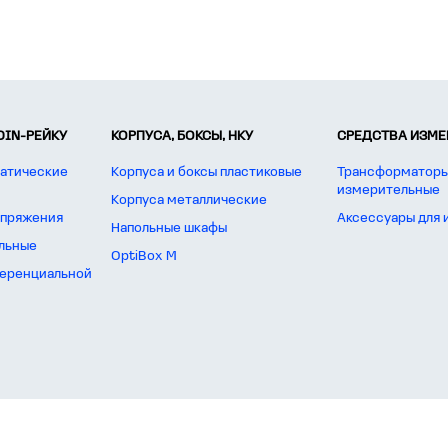
DIN-РЕЙКУ
КОРПУСА, БОКСЫ, НКУ
СРЕДСТВА ИЗМЕР
атические
Корпуса и боксы пластиковые
Трансформаторы
измерительные
Корпуса металлические
апряжения
Аксессуары для
Напольные шкафы
льные
OptiBox M
еренциальной