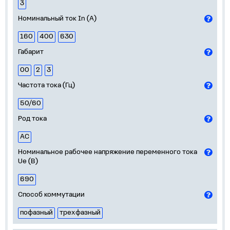
3
Номинальный ток In (А)
160
400
630
Габарит
00
2
3
Частота тока (Гц)
50/60
Род тока
AC
Номинальное рабочее напряжение переменного тока
Ue (В)
690
Способ коммутации
пофазный
трехфазный