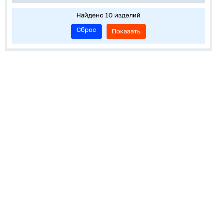
Найдено 10 изделий
Сброс
Показать
Информация
Устройства на DIN-рейку
Корпуса, боксы, НКУ
Средства измерения и учета