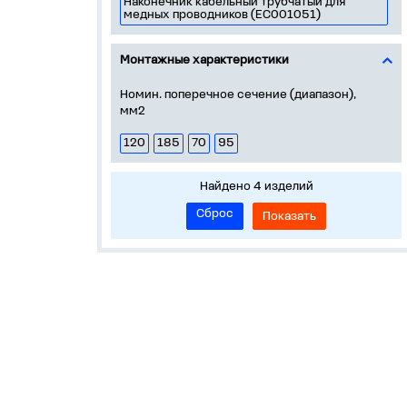
Наконечник кабельный трубчатый для
медных проводников (EC001051)
Монтажные характеристики
Номин. поперечное сечение (диапазон),
мм2
120
185
70
95
Найдено 4 изделий
Сброс
Показать