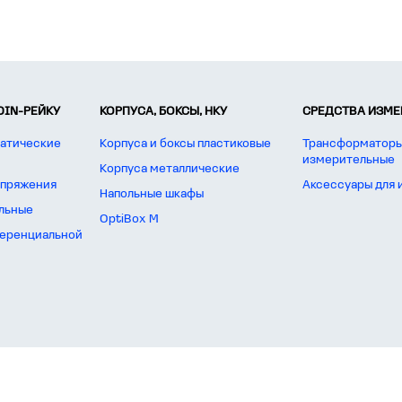
DIN-РЕЙКУ
КОРПУСА, БОКСЫ, НКУ
СРЕДСТВА ИЗМЕР
атические
Корпуса и боксы пластиковые
Трансформаторы
измерительные
Корпуса металлические
апряжения
Аксессуары для
Напольные шкафы
льные
OptiBox M
еренциальной
оны: Москва, Казань, Новосибирск, Екатеринбург, Нижний Новгород, Челябинск, Омск, Самара, Рос