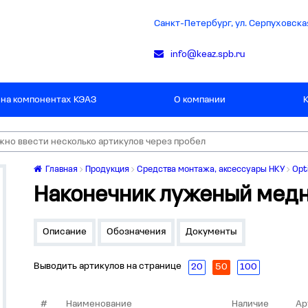
Санкт-Петербург, ул. Серпуховская
info@keaz.spb.ru
 на компонентах КЭАЗ
О компании
Главная
Продукция
Средства монтажа, аксессуары НКУ
Opt
Наконечник луженый медн
Описание
Обозначения
Документы
Выводить артикулов на странице
20
50
100
#
Наименование
Наличие
Ар