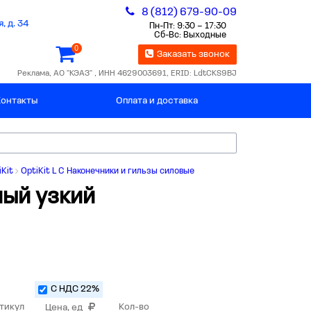
8 (812) 679-90-09
, д. 34
Пн-Пт: 9:30 – 17:30
Сб-Вс: Выходные
0
Заказать звонок
Реклама, АО "КЭАЗ" , ИНН 4629003691, ERID: LdtCKS9BJ
Контакты
Оплата и доставка
iKit
OptiKit L C Наконечники и гильзы силовые
ый узкий
С НДС 22%
тикул
Кол-во
Цена, ед