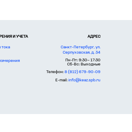
ЕНИЯ И УЧЕТА
АДРЕС
 тока
Санкт-Петербург, ул.
Серпуховская, д. 34
Пн-Пт: 9:30– 17:30
 измерения
Сб-Вс: Выходные
Телефон:
8 (812) 679-90-09
E-mail:
info@keaz.spb.ru
тов-на-Дону, Уфа, Красноярск, Пермь, Воронеж, Волгоград, Краснодар,