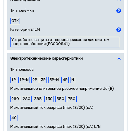
Тип приёмки
ОТК
Категория ETIM
Устройство защиты от перенапряжения для систем
энергоснабжения (EC000941)
Электротехнические характеристики
Тип полюсов
1P
1P+N
2P
3P
3P+N
4P
N
Максимальное длительное рабочее напряжение Uс (В)
260
280
385
130
550
750
Максимальный ток разряда Imax (8/20) (кА)
40
Максимальный ток разряда Imax (8/20) (кА) L/N