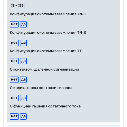
II + III
Конфигурация системы заземления TN-C
нет
да
Конфигурация системы заземления TN-S
нет
да
Конфигурация системы заземления TT
нет
да
С контактом удаленной сигнализации
нет
да
С индикатором состояния износа
нет
да
С функцией гашения остаточного тока
нет
да