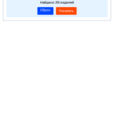
Найдено 39 изделий
Сброс
Показать
Информация
Устройства на DIN-рейку
Корпуса, боксы, НКУ
Средства измерения и учета